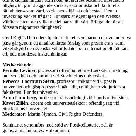
tillgång till grundläggande sociala, ekonomiska och kulturella
rättigheter – som vård, skola, socialtjänst och bostad. Denna
utveckling väcker frågan: Hur stark är egentligen den svenska
välfärdsstaten, och vilka medel har vi till vårt förfogande för att
försvara migranters rättigheter?
Civil Rights Defenders bjuder in till ett seminarium där vi under två
pass går genom ett antal konkreta förslag som presenterats, samt
vilket skydd den svenska välfärdsstaten och internationell rätt kan
erbjuda mot dessa inskränkningar.
Medverkande:
Pernilla Leviner
,
professor i offentlig rätt med särskild inriktning
mot socialrätt och barnrätt vid Stockholms universitet.
Rebecca Thorburn Stern,
professor i folkrätt vid Uppsala
universitet och gästprofessor i mänskliga rättigheter vid juridiska
fakulteten, Lunds universitet.
Anna Lundberg,
professor i rättssociologi vid Lunds universitet.
Kavot Zillén,
docent och universitetslektor i offentlig rätt vid
Stockholms Universitet.
Moderator:
Martin Nyman, Civil Rights Defenders.
Seminariet genomförs med stöd av Postkodlotteriet och är
gratis, anmälan krävs. Välkommen!