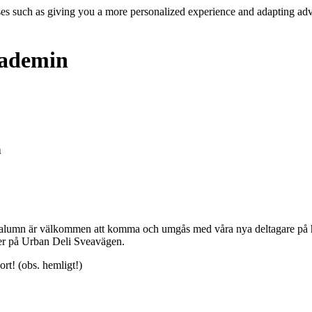
ses such as giving you a more personalized experience and adapting adv
kademin
n
m alumn är välkommen att komma och umgås med våra nya deltagare på h
er på Urban Deli Sveavägen.
rt! (obs. hemligt!)